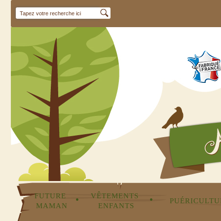
FUTURE 
VÊTEMENTS 
•
•
PUÉRICULTU
MAMAN
ENFANTS