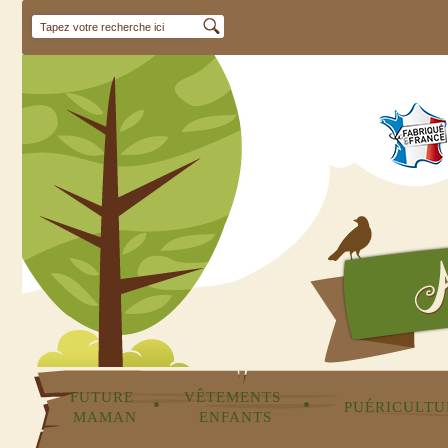
FUTURE 
VÊTEMENTS 
•
•
PUÉRICULTU
MAMAN
ENFANTS