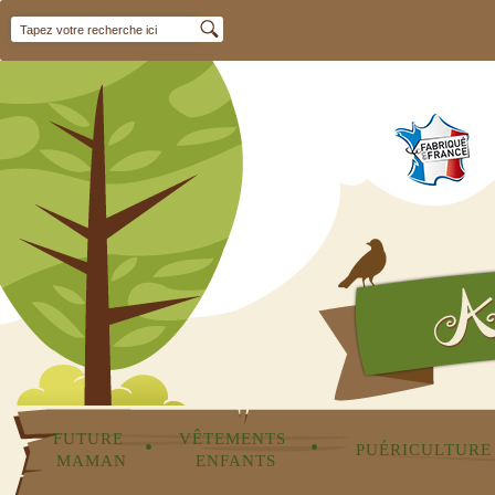
FUTURE 
VÊTEMENTS 
•
•
PUÉRICULTURE
MAMAN
ENFANTS