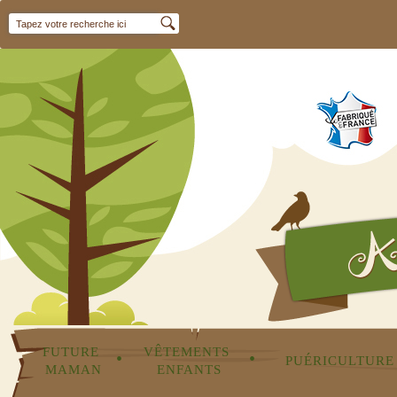
FUTURE 
VÊTEMENTS 
•
•
PUÉRICULTURE
MAMAN
ENFANTS