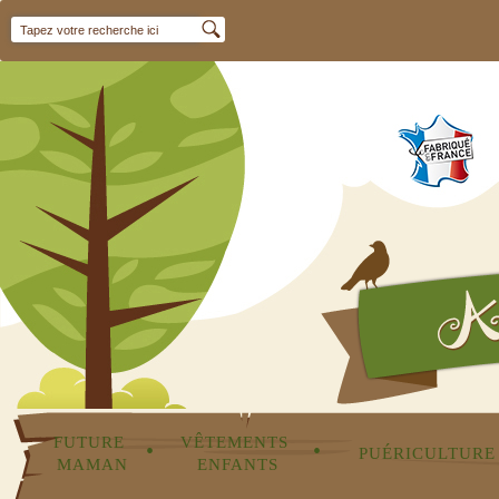
FUTURE 
VÊTEMENTS 
•
•
PUÉRICULTURE
MAMAN
ENFANTS