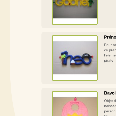
Préno
Pour an
ce prén
l'éléme
pirate !
Bavoi
Objet d
naissa
person