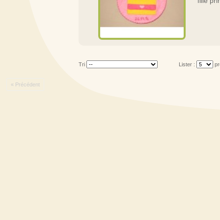
fille pr
Tri
Lister :
pr
« Précédent