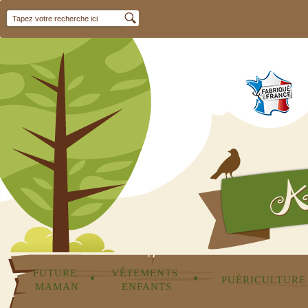
FUTURE 
VÊTEMENTS 
•
•
PUÉRICULTURE
MAMAN
ENFANTS