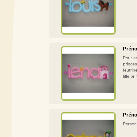
Préno
Pour an
prince
feutrin
fille pr
Préno
Personn