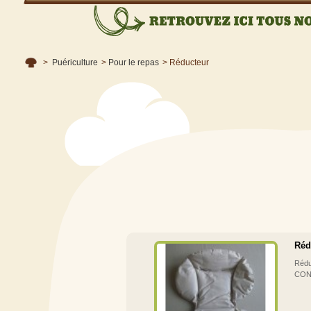
>
Puériculture
>
Pour le repas
>
Réducteur
Réd
Rédu
CON