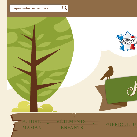
FUTURE 
VÊTEMENTS 
•
•
PUÉRICULTU
MAMAN
ENFANTS