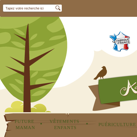
FUTURE 
VÊTEMENTS 
•
•
PUÉRICULTURE
MAMAN
ENFANTS