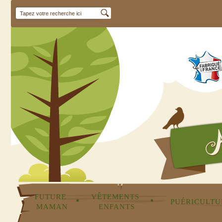
FUTURE 
VÊTEMENTS 
•
•
PUÉRICULTU
MAMAN
ENFANTS