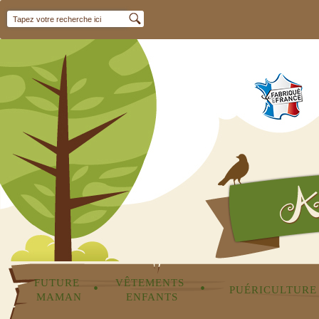
FUTURE 
VÊTEMENTS 
•
•
PUÉRICULTURE
MAMAN
ENFANTS