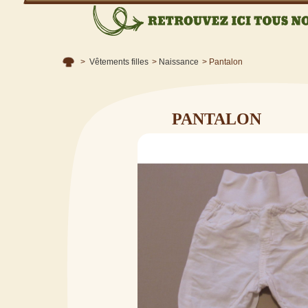
>
Vêtements filles
>
Naissance
>
Pantalon
PANTALON