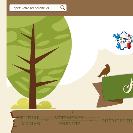
FUTURE 
VÊTEMENTS 
•
•
PUÉRICULTU
MAMAN
ENFANTS