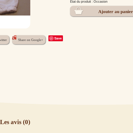
Êtat du produit : Occasion
Save
itter
Share on Google+
Les avis
(0)