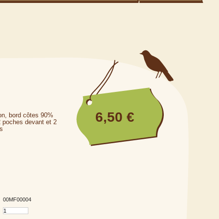
6,50 €
on, bord côtes 90%
 poches devant et 2
es
00MF00004