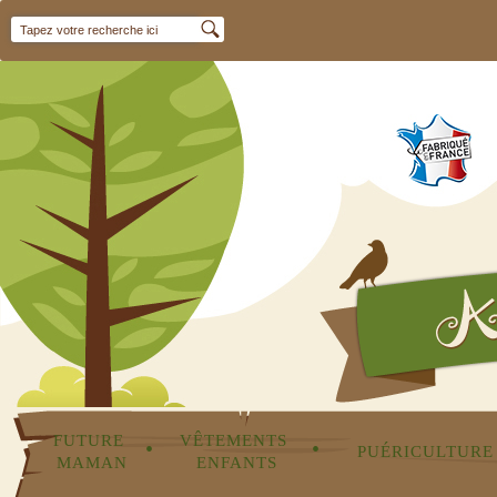
FUTURE 
VÊTEMENTS 
•
•
PUÉRICULTURE
MAMAN
ENFANTS